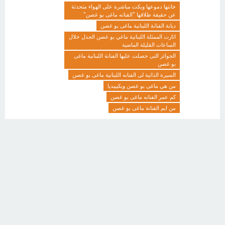
خانتها دموعها وبكت مباشرة على الهواء متحدثة
عن حقيقة طلاقها "الفنانه ماغى بو غصن"
ديانة الفنانة اللبنانية ماغى بو غصن
اثارت الممثلة اللبنانية ماغي بو غصن الجدل خلال
الساعات القليلة الماضية
الجوائز التى حصلت عليها الفنانة اللبنانية ماغى
بو غصن
السيرة الذاتية لى الفنانه اللبنانية ماغى بو غصن
من هي ماغى بو غصن ويكيبيديا
كم عمر الفنانه ماغى بو غصن
من ايم الفنانة ماغى بو غصن