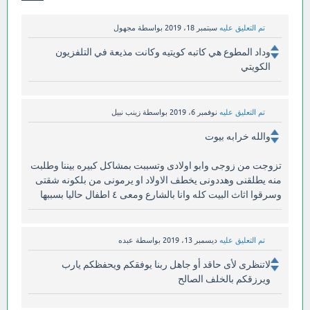
تم التعليق عليه
سبتمبر 18، 2019
بواسطة
مجهول
وداد المطوع هي كاتبه كويتيه وكانت مذيعة في التلفزيون
الكويتي
تم التعليق عليه
نوفمبر 6، 2019
بواسطة
زينب نبيل
والله خرابه بيوت
تزوجت من زوجى وابو اولادى وتسببت بمشاكل كبيره بيننا وطلبت
منه يطلقنى وهددونى يخطف الاولاد او يرمونى من بلكونه شقتى
وسرقوا اثاث البيت كله وانا بالشارع ومعى ٤ اطفال حاليا بسببها
تم التعليق عليه
ديسمبر 13، 2019
بواسطة
عبده
لاتنظرى لأى حاقد أو جاهل ربنا يوفقكم ويحفظكم يارب
ويرزقكم بالخلف الصالح